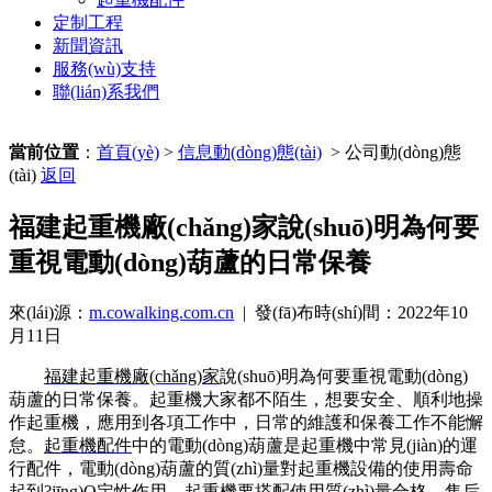
定制工程
新聞資訊
服務(wù)支持
聯(lián)系我們
當前位置
：
首頁(yè)
>
信息動(dòng)態(tài)
> 公司動(dòng)態
(tài)
返回
福建起重機廠(chǎng)家說(shuō)明為何要
重視電動(dòng)葫蘆的日常保養
來(lái)源：
m.cowalking.com.cn
| 發(fā)布時(shí)間：2022年10
月11日
福建起重機廠(chǎng)家
說(shuō)明為何要重視電動(dòng)
葫蘆的日常保養。起重機大家都不陌生，想要安全、順利地操
作起重機，應用到各項工作中，日常的維護和保養工作不能懈
怠。
起重機配件
中的電動(dòng)葫蘆是起重機中常見(jiàn)的運
行配件，電動(dòng)葫蘆的質(zhì)量對起重機設備的使用壽命
起到?jīng)Q定性作用。起重機要搭配使用質(zhì)量合格、售后