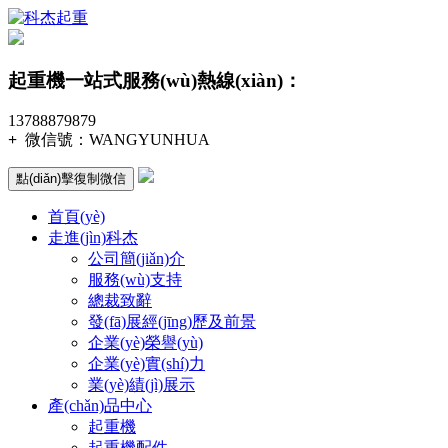
起重機一站式服務(wù)熱線(xiàn)：
13788879879
+
微信號：
WANGYUNHUA
點(diǎn)擊復制微信
首頁(yè)
走進(jìn)科杰
公司簡(jiǎn)介
服務(wù)支持
總裁致辭
發(fā)展經(jīng)歷及前景
企業(yè)榮譽(yù)
企業(yè)實(shí)力
業(yè)績(jì)展示
產(chǎn)品中心
起重機
起重機配件