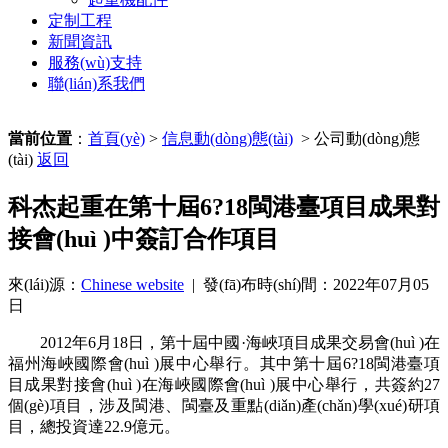
定制工程
新聞資訊
服務(wù)支持
聯(lián)系我們
當前位置
：
首頁(yè)
>
信息動(dòng)態(tài)
> 公司動(dòng)態
(tài)
返回
科杰起重在第十屆6?18閩港臺項目成果對
接會(huì )中簽訂合作項目
來(lái)源：
Chinese website
| 發(fā)布時(shí)間：2022年07月05
日
2012年6月18日，第十屆中國·海峽項目成果交易會(huì )在
福州海峽國際會(huì )展中心舉行。其中第十屆6?18閩港臺項
目成果對接會(huì )在海峽國際會(huì )展中心舉行，共簽約27
個(gè)項目，涉及閩港、閩臺及重點(diǎn)產(chǎn)學(xué)研項
目，總投資達22.9億元。