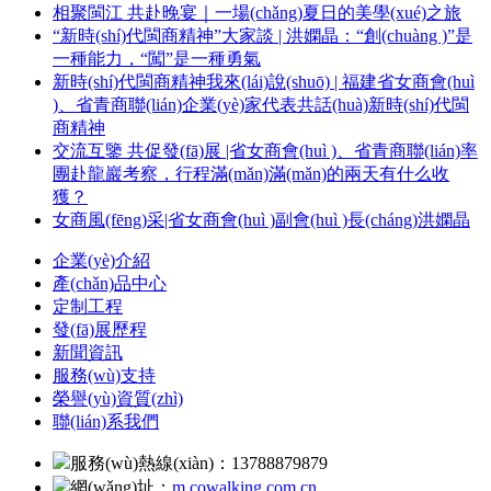
相聚閩江 共赴晚宴｜一場(chǎng)夏日的美學(xué)之旅
“新時(shí)代閩商精神”大家談 | 洪嫻晶：“創(chuàng )”是
一種能力，“闖”是一種勇氣
新時(shí)代閩商精神我來(lái)說(shuō) | 福建省女商會(huì
)、省青商聯(lián)企業(yè)家代表共話(huà)新時(shí)代閩
商精神
交流互鑒 共促發(fā)展 |省女商會(huì )、省青商聯(lián)率
團赴龍巖考察，行程滿(mǎn)滿(mǎn)的兩天有什么收
獲？
女商風(fēng)采|省女商會(huì )副會(huì )長(cháng)洪嫻晶
企業(yè)介紹
產(chǎn)品中心
定制工程
發(fā)展歷程
新聞資訊
服務(wù)支持
榮譽(yù)資質(zhì)
聯(lián)系我們
服務(wù)熱線(xiàn)：13788879879
網(wǎng)址：
m.cowalking.com.cn