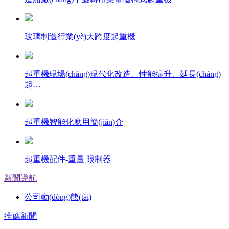
玻璃制造行業(yè)大跨度起重機
起重機現場(chǎng)現代化改造、性能提升、延長(cháng)
起…
起重機智能化應用簡(jiǎn)介
起重機配件-重量 限制器
新聞導航
公司動(dòng)態(tài)
推薦新聞